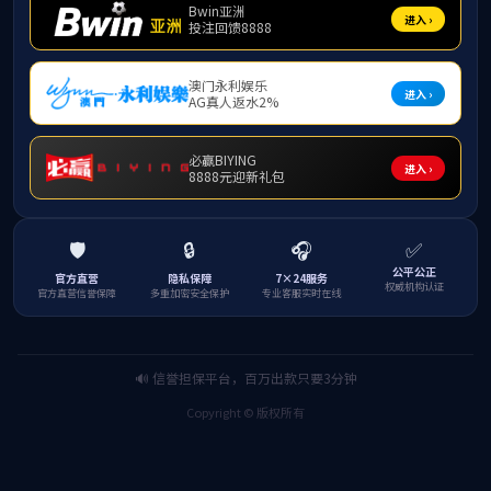
06
永利集团304官网2026年科研助理岗与管
理助理岗招聘公告
2026-07
15
永利集团304官网团队招聘成绩公示
2026-06
29
永利集团304官网团队招聘成绩公示
2026-05
19
永利集团304官网团队招聘成绩公示
2026-05
15
永利集团304官网学风建设工作实施方案
2025-10