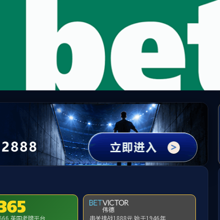
yl永利集团304(集团有限公司)-官方网站
页
公司概况
人才培养
学科科研
党建思