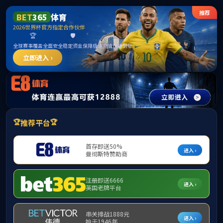
yl永利集团304(集团有限公司)-官方网站
人才招聘
当前位置：
首页
->
人才招聘
永利集团304官网2023年招生介绍
2023-06-07
永利集团304官网2023年招生介绍
2023-06-07