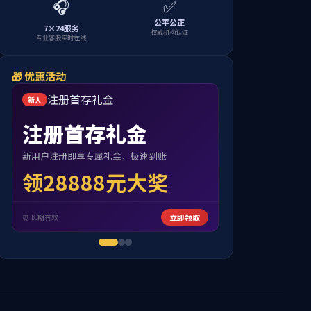
当前位置：
首页
->
人才招聘
->
招生工作
->
正文
欢迎您
：2023-06-07