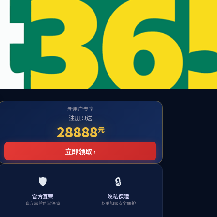
政
联系我们
人才招聘
专业认证
员工之窗