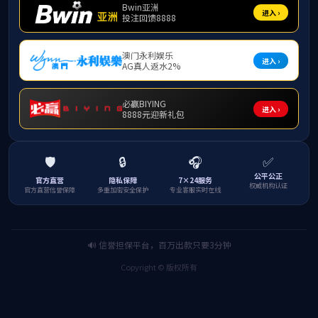
微信二维码