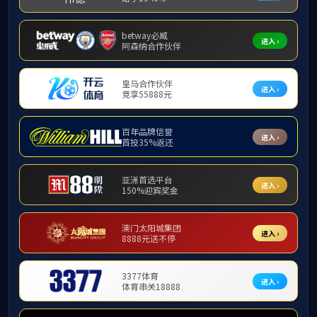
...
41
下页
上页
1
37
38
39
40