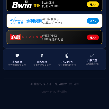
10
刘明启
实验师
本科/硕士
11
周勇
助教
研究生/硕士
12
李世文
未评级
研究生/硕士
上一条：
计算机科学与技术教研室团队情况
下一条：
公共数学教研室团队情况