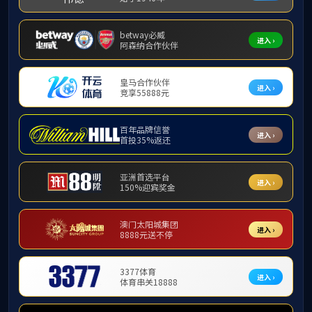
智能科学与技术教研室团队情况
序号
姓名
职称
学历/学位
1
吴阳波
副教授(教研室主任)
本科/硕士
2
邹国平
副教授
本科/硕士
3
刘志杰
副教授
本科/硕士
4
赵跃新
副教授
本科/硕士
5
习军
副教授
本科/硕士
6
方建新
讲师
本科/硕士
7
夏梅花
讲师
本科/硕士
8
廖忠明
实验师
本科/硕士
9
简茶生
实验师
本科/硕士