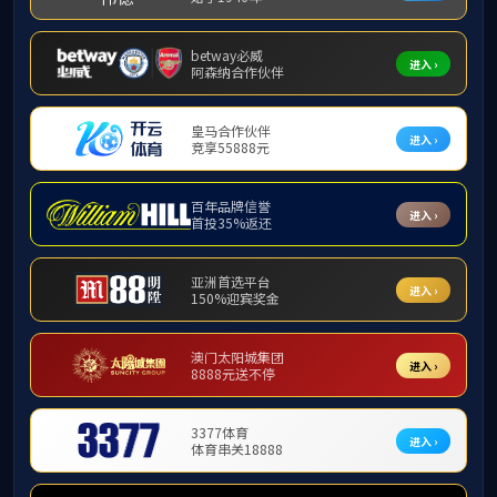
公共数学教研室团队情
序号
姓名
职
1
陶思俊
副教授(教研
2
钟明学
教
3
熊小真
教
4
敖华东
副教
5
徐英
讲
6
钱晓平
助
7
赵恩环
助
上一条：
智能科学与技术教研室团队情况