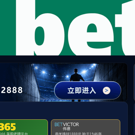
yl永利集团304(集团有限公司)-官方网站
页
公司概况
人才培养
学科科研
党建思