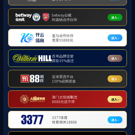
为进一步增强党员认真学习贯彻新修订的《中国共产党纪律处
分条例》（以下简称《条例》）的政治自觉、思想自觉和行动自
觉，强化党纪意识，2024年10月29日，永利集团304官网教工党支部
在党员活动室开展了一场主题为“学条例 守党纪”的党纪学习教育专
题党课。本次主题党课特邀2024年度江西省“新时代赣鄱阳先锋”相中
启博士作为主讲人，带领全体党员深入学习新修订的《条例》，并
就如何贯彻落实习近平总书记关于全面加强党的纪律建设的重要论
述进行了深入探讨。
相中启博士首先对《条例》的修订背景和重要意义进行了详细
解读。随后，结合PPT文件《学条例 守党纪》——党纪学习教育专
题党课的内容，对《条例》的主要内容和精神实质进行了深入讲
解。在讨论环节，党员们围绕如何深刻领悟“两个确立”的决定性意
义、坚决做到“两个维护”进行了深入交流。大家一致认为，作为党