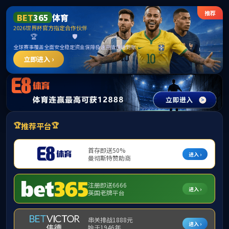
yl永利集团304(集团有限公司)-官方网站
党建工作
当前位置：
首页
->
党建工作
->
正文
永利集团304官网教工党支部开展“学条例 守党纪”党纪学习
教育专题党课
信息来源：永利集团304官网
发布日期：2024-11-01