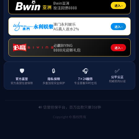
人”的平稳过渡具有重要意义。同时，他向同学们提出殷切
期望，勉励大家以“职场预演”的严谨态度全身心投入实训，
严守安全、纪律、成绩“三条红线”，珍惜实训锻炼机会，在
项目实践中锤炼专业技能，为未来就业与长远发展筑牢坚实
基础。
大会围绕实训核心事宜有序推进议程，多维度为员工厘