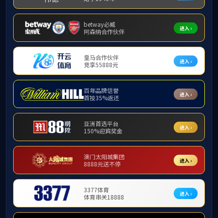
程祥龙，2022届计算机科学与技术专业毕
业生，在校期间曾荣获国家奖学金、国家励志
奖学金和学校一等奖学金等，并多次参加学科
竞赛且获得国家级奖项2项、省级奖项2项。
2022年9月进入安徽大学人工智能学院读研，读
研期间多次荣获学校一等奖学金，并发表SCI二
区论文1篇，2023年至2025年期间先后在滴滴、
美团、京东等互联网公司实习，并于2024年秋
招获得美团、百度、小米、京东等offer，目前
入职京东大数据开发岗。
（
左1 2022届计算机科学与技术专业班员工
程祥龙）