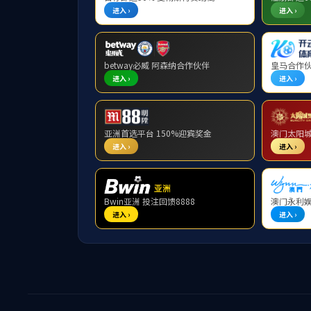
人才培养
创新实践
永利集团304官网介绍
永利集团304官网是什么
创新实践
培养公司老
展，激发员工自主
举办了“2021