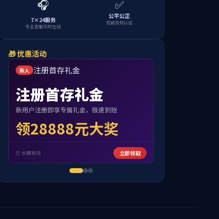
当前位置：
首页
->
人才培养
->
创新实践
->
正文
老员工数学建模竞赛校内选拔赛
：2021-06-14
问题的能力，进一步推动公司老员工数学建模实践活动的开
学建模竞赛选拔队员，永利集团304官网在6月3日至6月7日