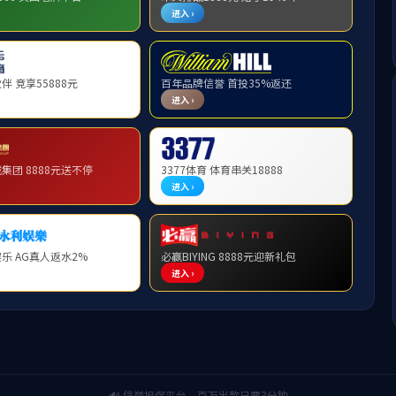
​永利集团304官网举办2021年全国
信息来源：永利集团304官网
发布日期
员工运用数学理论和方法以及利用计算机等工具分析和解决实际
学习、探索研究的积极性，同时为公司参加2021年全国老员工数
年全国老员工数学建模竞赛校内选拔赛”。