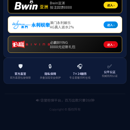
第 7 页
第 8 页
第 9 页
第 10 页
第 11 页
第 12 页
上一条：
计算机科学与技术专业(智能科学方向)2022版人才培养
第 13 页