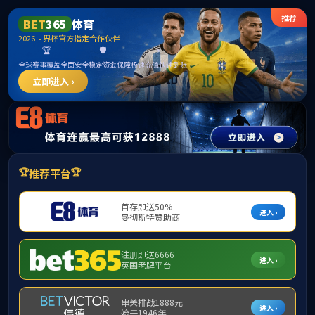
yl永利集团304(集团有限公司)-官方网站
公司概况
当前位置：
首页
->
公司概况
->
团队队伍
->
正文
数据科学与大数据技术教研室团队情况
信息来源：永利集团304官网
发布日期：2023-05-10