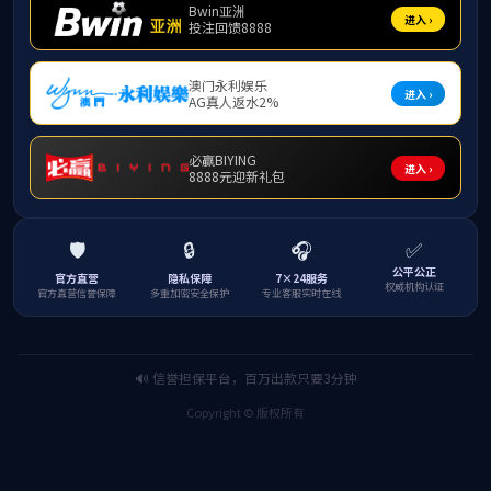
上一条：
数学与应用数学教研室团队情况
下一条：
计算机科学与技术教研室团队情况
微信二维码