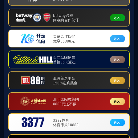
永利集团304官网开展学习贯彻党的二十大精神专题党课和微党课 ...
2024-07-03
“优秀党务工作者”事迹展示
2024-07-03
“优秀共产党员”事迹展示（2）
2024-07-03
“优秀共产党员”事迹展示（1）
2024-07-03
公司党委书记万桃涛讲授党纪学习教育专题党课
2024-06-26
公司党委委员、副董事长陈裕先讲授党纪学习教育专题党课
2024-06-26
...
2
上页
1
3
4
5
7
下页