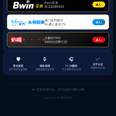
微信二维码